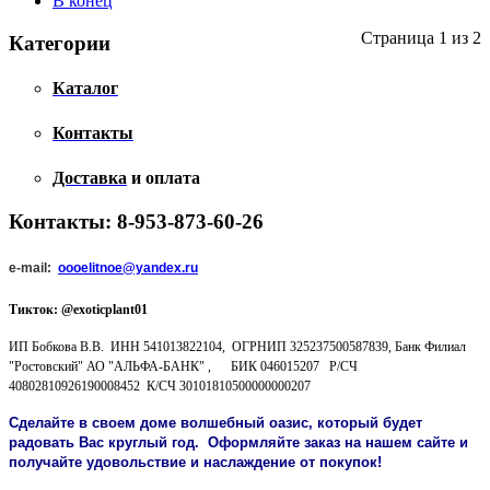
В конец
Страница 1 из 2
Категории
Каталог
Контакты
Доставка
и оплата
Контакты: 8-953-873-60-26
e-mail:
oooelitnoe@yandex.ru
Тикток: @exoticplant01
ИП Бобкова В.В. ИНН 541013822104, ОГРНИП 325237500587839, Банк Филиал
"Ростовский" АО "АЛЬФА-БАНК" , БИК 046015207 Р/СЧ
40802810926190008452 К/СЧ 30101810500000000207
Сделайте в своем доме волшебный оазис, который будет
радовать Вас круглый год. Оформляйте заказ на нашем сайте и
получайте удовольствие и наслаждение от покупок!